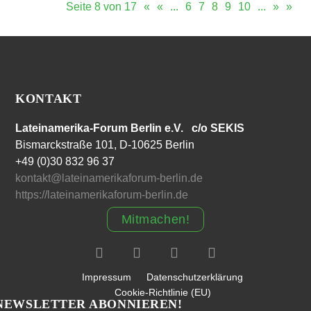
Seite 8 von 17
«
«
...
6
7
8
9
10
...
»
»
KONTAKT
Lateinamerika-Forum Berlin e.V. c/o SEKIS
Bismarckstraße 101, D-10625 Berlin
+49 (0)30 832 96 37
kontakt@lateinamerikaforum-berlin.de
https://lateinamerikaforum-berlin.de
Mitmachen!
Impressum
Datenschutzerklärung
Cookie-Richtlinie (EU)
NEWSLETTER ABONNIEREN!