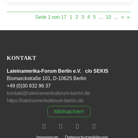
Seite 1 von 17
1
2
3
4
5
...
10
...
»
»
KONTAKT
Lateinamerika-Forum Berlin e.V. c/o SEKIS
Bismarckstraße 101, D-10625 Berlin
+49 (0)30 832 96 37
kontakt@lateinamerikaforum-berlin.de
https://lateinamerikaforum-berlin.de
Mitmachen!
Impressum
Datenschutzerklärung