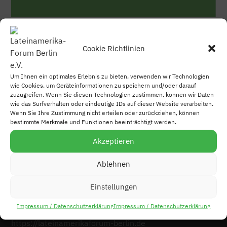
ERHELLENDES ZU BERLINER
STÄDTEPARTNERSCHAFTEN MIT
LATEINAMERIKA
Cookie Richtlinien
Um Ihnen ein optimales Erlebnis zu bieten, verwenden wir Technologien
wie Cookies, um Geräteinformationen zu speichern und/oder darauf
zuzugreifen. Wenn Sie diesen Technologien zustimmen, können wir Daten
wie das Surfverhalten oder eindeutige IDs auf dieser Website verarbeiten.
Wenn Sie Ihre Zustimmung nicht erteilen oder zurückziehen, können
bestimmte Merkmale und Funktionen beeinträchtigt werden.
Akzeptieren
KONTAKT
Ablehnen
Lateinamerika-Forum Berlin e.V. c/o SEKIS
Bismarckstraße 101, D-10625 Berlin
Einstellungen
+49 (0)30 832 96 37
Impressum / Datenschutzerklärung
Impressum / Datenschutzerklärung
kontakt@lateinamerikaforum-berlin.de
https://lateinamerikaforum-berlin.de