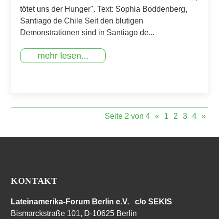
tötet uns der Hunger". Text: Sophia Boddenberg,
Santiago de Chile Seit den blutigen
Demonstrationen sind in Santiago de...
mehr lesen...
Seite 2 von 4
«
1
2
3
4
»
KONTAKT
Lateinamerika-Forum Berlin e.V. c/o SEKIS
Bismarckstraße 101, D-10625 Berlin