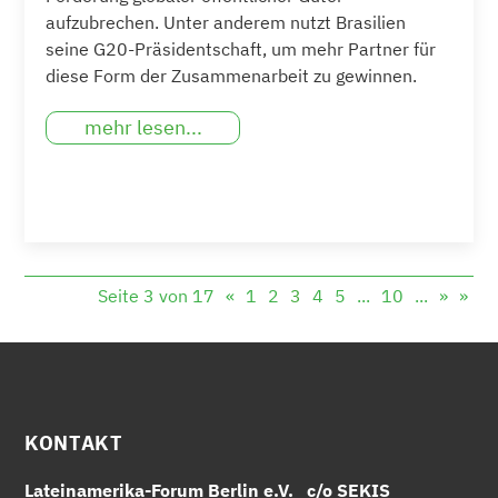
aufzubrechen. Unter anderem nutzt Brasilien
seine G20-Präsidentschaft, um mehr Partner für
diese Form der Zusammenarbeit zu gewinnen.
mehr lesen...
Seite 3 von 17
«
1
2
3
4
5
...
10
...
»
»
KONTAKT
Lateinamerika-Forum Berlin e.V. c/o SEKIS