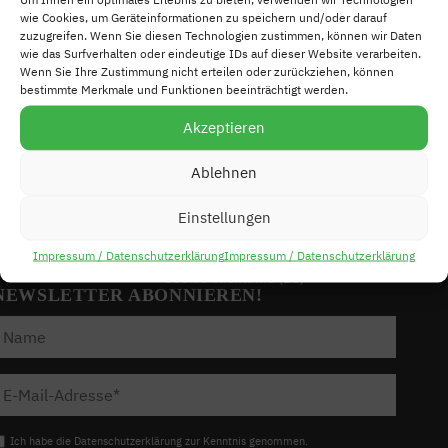
wie Cookies, um Geräteinformationen zu speichern und/oder darauf
zuzugreifen. Wenn Sie diesen Technologien zustimmen, können wir Daten
Lateinamerika-Forum Berlin e.V. c/o SEKIS
wie das Surfverhalten oder eindeutige IDs auf dieser Website verarbeiten.
Bismarckstraße 101, D-10625 Berlin
Wenn Sie Ihre Zustimmung nicht erteilen oder zurückziehen, können
+49 (0)30 832 96 37
bestimmte Merkmale und Funktionen beeinträchtigt werden.
kontakt@lateinamerikaforum-berlin.de
Akzeptieren
https://lateinamerikaforum-berlin.de
Mitmachen!
Ablehnen
Einstellungen
Impressum / Datenschutzerklärung
Impressum
Datenschutzerklärung
Impressum / Datenschutzerklärung
Cookie-Richtlinie (EU)
NEWSLETTER ABONNIEREN!
Ich habe die Datenschutzerklärung zur Kenntnis genommen.