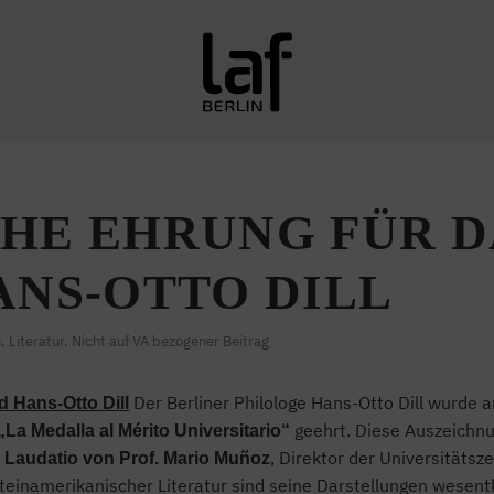
HE EHRUNG FÜR D
ANS-OTTO DILL
n
,
Literatur
,
Nicht auf VA bezogener Beitrag
Der Berliner Philologe Hans-Otto Dill wurde 
 Hans-Otto Dill
geehrt. Diese Auszeichnun
„La Medalla al Mérito Universitario“
r
, Direktor der Universitätsz
Laudatio von Prof. Mario Muñoz
lateinamerikanischer Literatur sind seine Darstellungen wesent