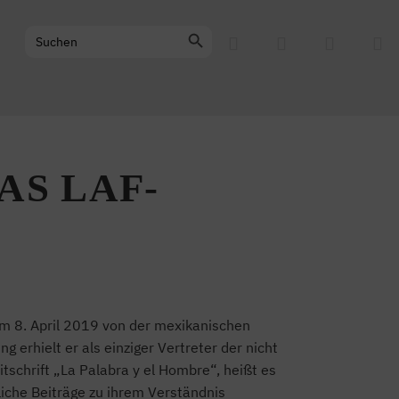
Search Button
Search
for:
AS LAF-
am 8. April 2019 von der mexikanischen
g erhielt er als einziger Vertreter der nicht
eitschrift „La Palabra y el Hombre“, heißt es
liche Beiträge zu ihrem Verständnis