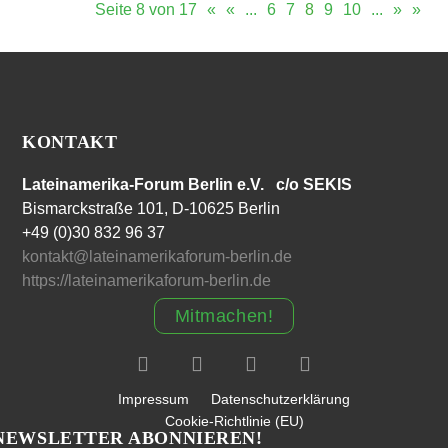
Seite 8 von 17
«
«
...
6
7
8
9
10
...
»
»
KONTAKT
Lateinamerika-Forum Berlin e.V. c/o SEKIS
Bismarckstraße 101, D-10625 Berlin
+49 (0)30 832 96 37
kontakt@lateinamerikaforum-berlin.de
https://lateinamerikaforum-berlin.de
Mitmachen!
Impressum
Datenschutzerklärung
Cookie-Richtlinie (EU)
NEWSLETTER ABONNIEREN!