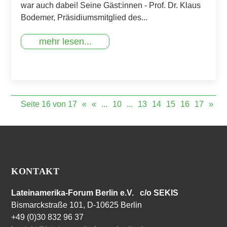
war auch dabei! Seine Gäst:innen - Prof. Dr. Klaus
Bodemer, Präsidiumsmitglied des...
mehr lesen...
Seite 16 von 17
«
«
...
10
...
13
14
15
16
17
»
KONTAKT
Lateinamerika-Forum Berlin e.V. c/o SEKIS
Bismarckstraße 101, D-10625 Berlin
+49 (0)30 832 96 37