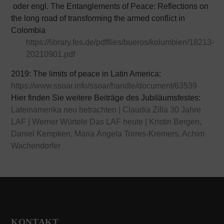
oder engl. The Entanglements of Peace: Reflections on
the long road of transforming the armed conflict in
Colombia
https://library.fes.de/pdffiles/bueros/kolumbien/18213-
20210901.pdf
2019: The limits of peace in Latin America:
https://www.ssoar.info/ssoar/handle/document/63539
Hier finden Sie weitere Beiträge des Jubiläumsfestes:
Lateinamerika neu betrachten | Claudia Zilla
30 Jahre
LAF | Werner Würtele
Das LAF heute | Kristin Bergen,
Daniel Kempken, Maria Ángela Torres-Kremers, Achim
Wachendorfer
KONTAKT