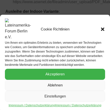
https://www.aswnet.de/fileadmin/user_upload/PDF_Ma
Ausleihe der Indoor-Variante
:
https://www.aswnet.de/mitmachen/bannerausstellung-
amazonien
Führung & Gespräch für Schulklassen:
Cookie Richtlinien
D
ie Initiative und SBNE bieten im Zeitraum vom 1.12. bis
10.12.2022 für Schulklassen und Gruppen ab 15
Personen Führungen durch die Ausstellung und
Um Ihnen ein optimales Erlebnis zu bieten, verwenden wir Technologien
Gespräche zum Thema an. Bei Interesse melden Sie
wie Cookies, um Geräteinformationen zu speichern und/oder darauf
zuzugreifen. Wenn Sie diesen Technologien zustimmen, können wir Daten
sich bitte unter
sbne@charlottenburg-wilmersdorf.de
Die
wie das Surfverhalten oder eindeutige IDs auf dieser Website verarbeiten.
Ausstellung wurde von der ASW –
Aktionsgemeinschaft
Wenn Sie Ihre Zustimmung nicht erteilen oder zurückziehen, können
Solidarische Welt e.V.
und dem Lateinamerika-Forum
bestimmte Merkmale und Funktionen beeinträchtigt werden.
Berlin e.V. im Rahmen der Initiative 'Berlin aktiv im
Akzeptieren
Klima-Bündnis' erstellt. Die Initiative hat sich zum Ziel
gesetzt, dass die bestehende Mitgliedschaft Berlins im
Ablehnen
sogenannten Klima-Bündnis aktiv wahrgenommen und
in die Stadtgesellschaft kommuniziert wird. Die Initiative
Einstellungen
besteht seit 2018 aus umwelt- und
Impressum / Datenschutzerklärung
Impressum / Datenschutzerklärung
entwicklungspolitischen NRO. Sie umfasst die