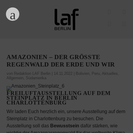
AMAZONIEN – DER GRÖSSTE R
EGENWALD DER ERDE UND WIR
von
Redaktion LAF Berlin
|
14.11.2022
|
Bolivien
,
Peru
,
Aktuelles
,
Allgemein
,
Südamerika
FREILUFTAUSSTELLUNG AUF DEM
STEINPLATZ IN BERLIN
CHARLOTTENBURG
Wir laden Euch herzlich ein, unsere Ausstellung auf dem
Steinplatz in Charlottenburg zu besuchen. Die
Ausstellung soll das
Bewusstsein
dafür stärken, wie
wichtig der Amazonasregenwald für das weltweite Klima