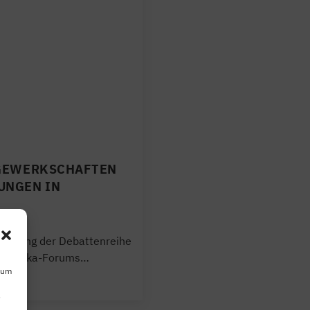
 GEWERKSCHAFTEN
UNGEN IN
2021
staltung der Debattenreihe
inamerika-Forums…
 um
s