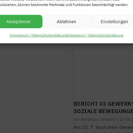
ückziehen, können bestimmte Merkmale und Funktionen beeinträchtigt werden.
Akzeptieren
Ablehnen
Einstellungen
Impressum / Datenschutzerklärung
Impressum / Datenschutzerklärung
BERICHT #3 GEWERK
SOZIALE BEWEGUNGE
von
Redaktion LAF Berlin
|
10.08.
Am 22. 7. fand unter diesem