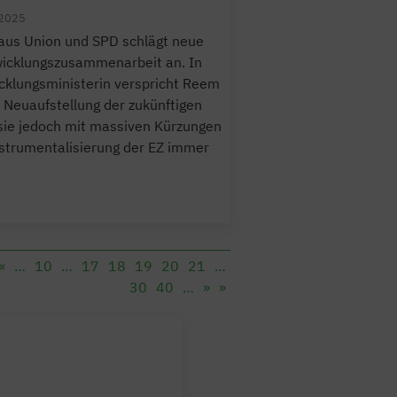
2025
aus Union und SPD schlägt neue
wicklungszusammenarbeit an. In
icklungsministerin verspricht Reem
 Neuaufstellung der zukünftigen
 sie jedoch mit massiven Kürzungen
trumentalisierung der EZ immer
«
…
10
…
17
18
19
20
21
…
30
40
…
»
»