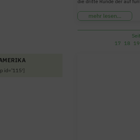
die dritte Runde der auf fü
mehr lesen…
Sei
17
18
19
AMERIKA
p id=’115′]