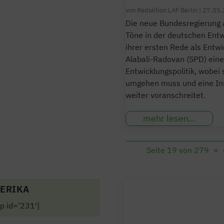
von
Redaktion LAF Berlin
|
27.05.
Die neue Bundesregierung 
Töne in der deutschen Ent
ihrer ersten Rede als Entw
Alabali-Radovan (SPD) eine
Entwicklungspolitik, wobei
umgehen muss und eine Ins
weiter voranschreitet.
mehr lesen…
Seite 19 von 279
«
ERIKA
p id=’231′]