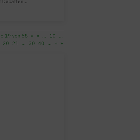
nf Debatten…
te 19 von 58
«
«
…
10
…
20
21
…
30
40
…
»
»