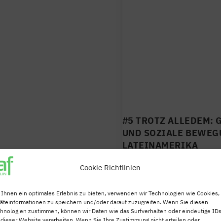
#5 TROTZ ALLEDEM:
UND SOZIALE BEWEG
LATEINAMERIKA
von
Redaktion LAF Berlin
|
12.10.
Cookie Richtlinien
Die fünfte und letzte Veran
mit diesem Titel des Late
Ihnen ein optimales Erlebnis zu bieten, verwenden wir Technologien wie Cookies,
äteinformationen zu speichern und/oder darauf zuzugreifen. Wenn Sie diesen
mehr lesen…
hnologien zustimmen, können wir Daten wie das Surfverhalten oder eindeutige ID
 dieser Website verarbeiten. Wenn Sie Ihre Zustimmung nicht erteilen oder