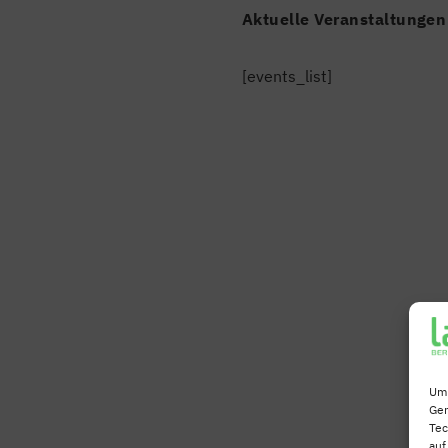
Aktuelle Veranstaltungen
[events_list]
Um 
Ger
Tec
auf