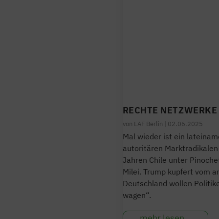
RECHTE NETZWERKE 
von
LAF Berlin
|
02.06.2025
Mal wieder ist ein lateina
autoritären Marktradikale
Jahren Chile unter Pinochet
Milei. Trump kupfert vom a
Deutschland wollen Politik
wagen“.
mehr lesen…