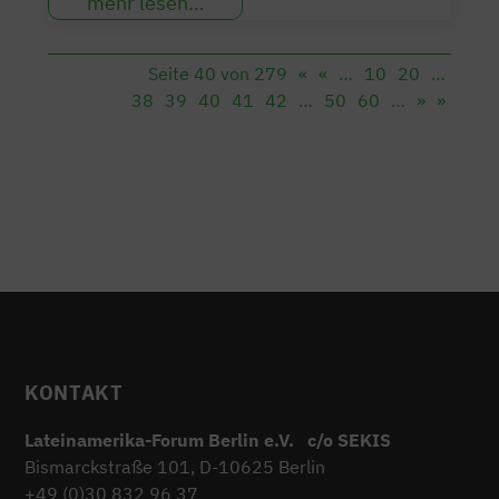
mehr lesen…
Seite 40 von 279
«
«
…
10
20
…
38
39
40
41
42
…
50
60
…
»
»
KONTAKT
Lateinamerika-Forum Berlin e.V. c/o SEKIS
Bismarckstraße 101, D-10625 Berlin
+49 (0)30 832 96 37