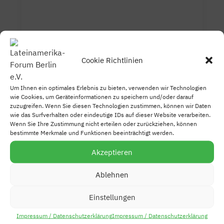
Cookie Richtlinien
MARCHA DAS INDÍGENAS, BRASILIA
Um Ihnen ein optimales Erlebnis zu bieten, verwenden wir Technologien
13. AUGUST 2019. FOTOS: WERNER
wie Cookies, um Geräteinformationen zu speichern und/oder darauf
WÜRTELE
zuzugreifen. Wenn Sie diesen Technologien zustimmen, können wir Daten
von
Werner Würtele
|
11.09.2019
wie das Surfverhalten oder eindeutige IDs auf dieser Website verarbeiten.
Wenn Sie Ihre Zustimmung nicht erteilen oder zurückziehen, können
Fotos: ©Werner Würtele, LAF Berlin e.V.
bestimmte Merkmale und Funktionen beeinträchtigt werden.
mehr lesen…
Akzeptieren
Ablehnen
Seite 40 von 58
«
«
…
10
20
…
38
39
40
41
42
…
50
…
»
»
Einstellungen
Impressum / Datenschutzerklärung
Impressum / Datenschutzerklärung