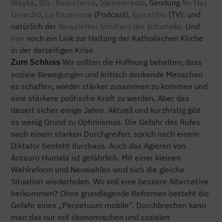
Wayka
,
IDL- Reporteros
,
Ideeeleradio
, Sendung
No Hay
Derecho
,
La Encerrona
(Podcast),
Epicentro
(TV); und
natürlich der
Newsletter InfoPeru der Infostelle.
Und
hier
noch ein Link zur Haltung der Katholischen Kirche
in der derzeitigen Krise
Wir sollten die Hoffnung behalten, dass
Zum Schluss
soziale Bewegungen und kritisch denkende Menschen
es schaffen, wieder stärker zusammen zu kommen und
eine stärkere politische Kraft zu werden. Aber das
dauert sicher einige Jahre. Aktuell und kurzfristig gibt
es wenig Grund zu Optimismus. Die Gefahr des Rufes
nach einem starken Durchgreifen, sprich nach einem
Diktator besteht durchaus. Auch das Agieren von
Antauro Humala ist gefährlich. Mit einer kleinen
Wahlreform und Neuwahlen wird sich die gleiche
Situation wiederholen. Wo soll eine bessere Alternative
herkommen? Ohne grundlegende Reformen besteht die
Gefahr eines „Perpetuum mobile“. Durchbrechen kann
man das nur mit ökonomischen und sozialen