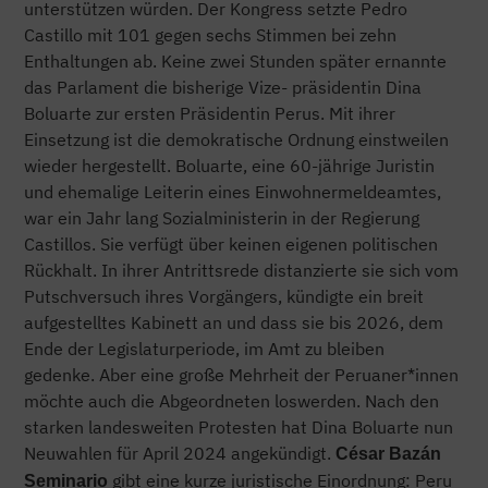
unterstützen würden. Der Kongress setzte Pedro
Castillo mit 101 gegen sechs Stimmen bei zehn
Enthaltungen ab. Keine zwei Stunden später ernannte
das Parlament die bisherige Vize- präsidentin Dina
Boluarte zur ersten Präsidentin Perus. Mit ihrer
Einsetzung ist die demokratische Ordnung einstweilen
wieder hergestellt. Boluarte, eine 60-jährige Juristin
und ehemalige Leiterin eines Einwohnermeldeamtes,
war ein Jahr lang Sozialministerin in der Regierung
Castillos. Sie verfügt über keinen eigenen politischen
Rückhalt. In ihrer Antrittsrede distanzierte sie sich vom
Putschversuch ihres Vorgängers, kündigte ein breit
aufgestelltes Kabinett an und dass sie bis 2026, dem
Ende der Legislaturperiode, im Amt zu bleiben
gedenke. Aber eine große Mehrheit der Peruaner*innen
möchte auch die Abgeordneten loswerden. Nach den
starken landesweiten Protesten hat Dina Boluarte nun
Neuwahlen für April 2024 angekündigt.
César Bazán
gibt eine kurze juristische Einordnung: Peru
Seminario