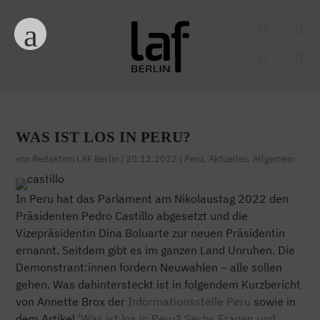
WAS IST LOS IN PERU?
von
Redaktion LAF Berlin
|
20.12.2022
|
Peru
,
Aktuelles
,
Allgemein
In Peru hat das Parlament am Nikolaustag 2022 den
Präsidenten Pedro Castillo abgesetzt und die
Vizepräsidentin Dina Boluarte zur neuen Präsidentin
ernannt. Seitdem gibt es im ganzen Land Unruhen. Die
Demonstrant:innen fordern Neuwahlen – alle sollen
gehen. Was dahintersteckt ist in folgendem Kurzbericht
von Annette Brox der
Informationsstelle Peru
sowie in
dem Artikel
'Was ist los in Peru? Sechs Fragen und