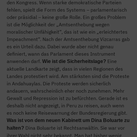
den Kongress. Wenn starke demokratische Parteien
fehlen, spielt die Form des Systems – parlamentarisch
oder präsidial – keine große Rolle. Ein großes Problem
ist die Möglichkeit der „Amtsenthebung wegen
moralischer Unfähigkeit“, das ist wie ein „erleichtertes
Impeachment“. Nach der Amtsenthebung Vizcarras gab
es ein Urteil dazu. Dabei wurde aber nicht genau
definiert, wann das Parlament dieses Instrument
anwenden darf.
Eine
Wie ist die Sicherheitslage?
aktuelle Landkarte zeigt, dass in vielen Regionen des
Landes protestiert wird. Am stärksten sind die Proteste
in Andahuaylas. Die Proteste werden sicherlich
andauern, wahrscheinlich eher noch zunehmen. Mehr
Gewalt und Repression ist zu befürchten. Gerade ist es
deshalb nicht angezeigt, in Peru zu reisen, auch wenn
es noch keine Reisewarnung der Bundesregierung gibt.
Was ist von dem neuen Kabinett um Dina Boluarte zu
Dina Boluarte ist Rechtsanwältin. Sie war vor
halten?
ihrer Wahl nicht sehr bekannt. Man hat bisher wenig