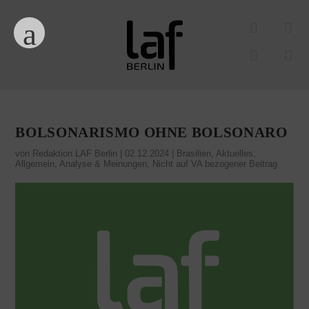
BOLSONARISMO OHNE BOLSONARO
von
Redaktion LAF Berlin
|
02.12.2024
|
Brasilien
,
Aktuelles
,
Allgemein
,
Analyse & Meinungen
,
Nicht auf VA bezogener Beitrag