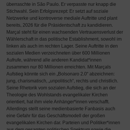
überraschte in São Paulo. Er verpasste nur knapp die
Stichwahl. Sein Erfolgsrezept: Er setzt auf soziale
Netzwerke und kontroverse mediale Auftritte und plant
bereits, 2026 für die Präsidentschaft zu kandidieren.
Marçal steht für einen wachsenden Vertrauensverlust der
Wählerschaft in das politische Establishment, sowohl im
linken als auch im rechten Lager. Seine Auftritte in den
sozialen Medien verzeichneten über 600 Millionen
Aufrufe, während alle anderen Kandidat*innen
zusammen nur 80 Millionen erreichten. Mit Marçals
Aufstieg könnte sich ein „Bolsonaro 2.0“ abzeichnen:
jung, charismatisch, „unpolitisch“, rechts und christlich.
Seine Rhetorik vom sozialen Aufstieg, die sich an der
Theologie des Wohlstands evangelikaler Kirchen
orientiert, hat ihm viele Anhänger*innen verschafft.
Allerdings stellt seine medienbasierte Fanbasis auch
eine Gefahr für das Geschäftsmodell der großen
evangelikalen Kirchen dar. Parteien und Politiker*innen
aus dem gesamten politischen Spektrum sowie die