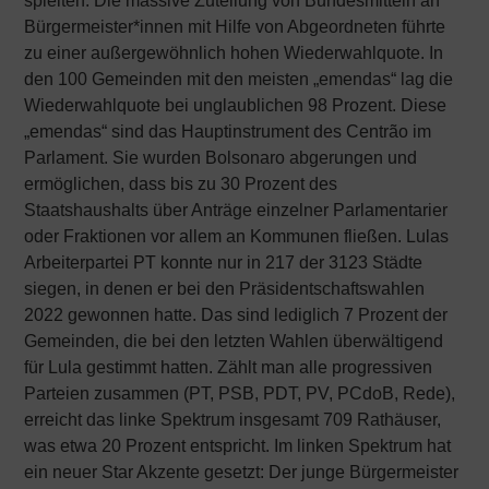
spielten. Die massive Zuteilung von Bundesmitteln an
Bürgermeister*innen mit Hilfe von Abgeordneten führte
zu einer außergewöhnlich hohen Wiederwahlquote. In
den 100 Gemeinden mit den meisten „emendas“ lag die
Wiederwahlquote bei unglaublichen 98 Prozent. Diese
„emendas“ sind das Hauptinstrument des Centrão im
Parlament. Sie wurden Bolsonaro abgerungen und
ermöglichen, dass bis zu 30 Prozent des
Staatshaushalts über Anträge einzelner Parlamentarier
oder Fraktionen vor allem an Kommunen fließen. Lulas
Arbeiterpartei PT konnte nur in 217 der 3123 Städte
siegen, in denen er bei den Präsidentschaftswahlen
2022 gewonnen hatte. Das sind lediglich 7 Prozent der
Gemeinden, die bei den letzten Wahlen überwältigend
für Lula gestimmt hatten. Zählt man alle progressiven
Parteien zusammen (PT, PSB, PDT, PV, PCdoB, Rede),
erreicht das linke Spektrum insgesamt 709 Rathäuser,
was etwa 20 Prozent entspricht. Im linken Spektrum hat
ein neuer Star Akzente gesetzt: Der junge Bürgermeister