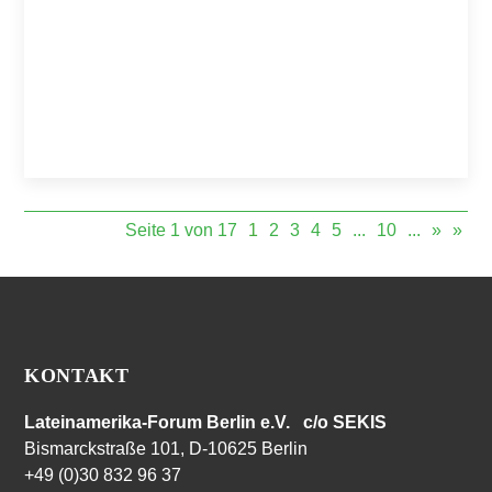
Seite 1 von 17
1
2
3
4
5
...
10
...
»
»
KONTAKT
Lateinamerika-Forum Berlin e.V. c/o SEKIS
Bismarckstraße 101, D-10625 Berlin
+49 (0)30 832 96 37