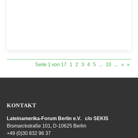
Seite 1 von 17
1
2
3
4
5
...
10
...
»
»
KONTAKT
Lateinamerika-Forum Berlin e.V. c/o SEKIS
Bismarckstraße 101, D-10625 Berlin
+49 (0)30 832 96 37