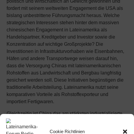
politisch und wirtschaftlich an Gewicht gewonnen und
fordert mit seinem weltweiten Engagement die USA als
bislang unbestrittene Führungsmacht heraus. Welche
strategischen Interessen stehen hinter dem massiven
chinesischen Engagement in Lateinamerika als
Handelspartner, Kreditgeber und Investor sowie die
Konzentration auf wichtige Großprojekte? Die
Investitionen in Infrastrukturvorhaben wie Eisenbahnen,
Häfen und andere Transportwege weisen darauf hin,
dass die Versorgung Chinas mit lateinamerikanischen
Rohstoffen aus Landwirtschaft und Bergbau langfristig
gesichert werden soll. Diese Initiativen begünstigen die
traditionelle Arbeitsteilung. Lateinamerika nutzt seine
komparativen Vorteile als Rohstoffexporteur und
importiert Fertigwaren.
Gleichzeitig ist China das am stärksten industrialisierte
Land innerhalb der BRICS-Staatengruppe und verfolgt
dort eine anti-hegemoniale Politik, die darauf gerichtet
Cookie Richtlinien