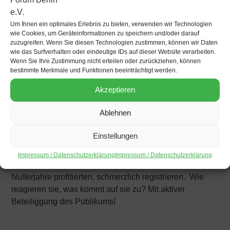
ist, die bestimmende Rolle der USA in den
internationalen Finanzinstitutionen und den Vereinten
Um Ihnen ein optimales Erlebnis zu bieten, verwenden wir Technologien
Nationen zurückzudrängen.
wie Cookies, um Geräteinformationen zu speichern und/oder darauf
zuzugreifen. Wenn Sie diesen Technologien zustimmen, können wir Daten
Inwiefern sind die Großprojekte Teil einer
wie das Surfverhalten oder eindeutige IDs auf dieser Website verarbeiten.
ökonomischen und politischen Globalstrategie
Wenn Sie Ihre Zustimmung nicht erteilen oder zurückziehen, können
bestimmte Merkmale und Funktionen beeinträchtigt werden.
Chinas?
Ist der neue Kanal in Nicaragua Beweis für das
Akzeptieren
endgültige AUS der Monroe Doktrin?
Ablehnen
Verhindert die Konzentration auf Rohstoffexporte eine
selbsttragende Entwicklung?
Einstellungen
Nun schwächelt die chinesische Wirtschaft,
was die
Impressum / Datenschutzerklärung
Impressum / Datenschutzerklärung
lateinamerikanischen Länder, die vom Boom der
Nullerjahre profitierten, schmerzlich registrieren. Wie
reagieren sie, was kommt auf sie zu? Mit aktiver
Beteiliggung des Publikums!