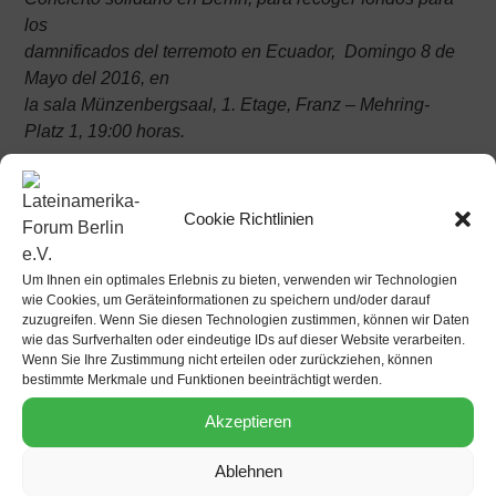
los
damnificados del terremoto en Ecuador, Domingo 8 de
Mayo del 2016, en
la sala Münzenbergsaal, 1. Etage, Franz – Mehring-
Platz 1, 19:00 horas.
Evento organizado por el Cultrún e.V, con el apoyo de
Vulcanus
Productions, moveGLOBAL y Galería
Cookie Richtlinien
LUNASOL.
Bajo el patrocinio del Embajador Jorge Jurado de
Um Ihnen ein optimales Erlebnis zu bieten, verwenden wir Technologien
Ecuador en Alemania
wie Cookies, um Geräteinformationen zu speichern und/oder darauf
zuzugreifen. Wenn Sie diesen Technologien zustimmen, können wir Daten
wie das Surfverhalten oder eindeutige IDs auf dieser Website verarbeiten.
LA SOLIDARIDAD HUMANA ES LA BELLEZA DE LOS
Wenn Sie Ihre Zustimmung nicht erteilen oder zurückziehen, können
PUEBLOS
bestimmte Merkmale und Funktionen beeinträchtigt werden.
SOLIBEITRAG: 10,- EURO
Akzeptieren
ANSPRECHPARTNER: Walter Trujillo Moreno und
Ablehnen
Lautaro Valdés