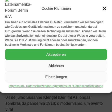
Portugiesisch.
Cookie Richtlinien
09 de maio Rafael Cardoso (Rio de Janeiro / Berlim) O
modernismo e o mito da descoberta do Brasil
Um Ihnen ein optimales Erlebnis zu bieten, verwenden wir Technologien
wie Cookies, um Geräteinformationen zu speichern und/oder darauf
23 de maio Lilia Moritz Schwarcz (São Paulo / Berlim)
zuzugreifen. Wenn Sie diesen Technologien zustimmen, können wir Daten
Vários 22: semana de arte moderna, independência e o
wie das Surfverhalten oder eindeutige IDs auf dieser Website verarbeiten.
presente
Wenn Sie Ihre Zustimmung nicht erteilen oder zurückziehen, können
bestimmte Merkmale und Funktionen beeinträchtigt werden.
30 de maio – ONLINE – Veronica Stigger (São
Akzeptieren
Paulo) Variações do desvario: as três capas para
Pauliceia desvairada
Ablehnen
27 de junho Mariana Simoni (Berlim) Devorando o
Einstellungen
modernismo: performances contemporâneas de
Impressum / Datenschutzerklärung
Impressum / Datenschutzerklärung
reantropofagia
04 de julho Susanne Klengel (Berlim) As longas
sombras da pandemia 1918: o modernismo, um evento
viral