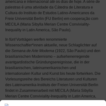
americana e internacional até os dias de hoje. A série de
palestras é uma atividade da Cátedra de Literatura e
Cultura do Instituto de Estudos Latino-Americanos da
Freie Universität Berlin (FU Berlin) em cooperação com
MECILA (Maria Sibylla Merian Centre Conviviality-
Inequality in Latin America, São Paulo).
In fünf Vorträgen werfen renommierte
Wissenschaftler*innen aktuelle, neue Schlaglichter auf
die
Semana de Arte Moderna
(1922, São Paulo) und den
brasilianischen Modernismo – aufsehenerregende
avantgardistische Gründungsereignisse, die in der
brasilianischen, lateinamerikanischen und
internationalen Kultur und Kunst bis heute fortwirken. Die
Vorlesungsreihe des Bereichs Literaturen und Kulturen
des Lateinamerika-Instituts der Freien Universität Berlin
findet in Zusammenarbeit mit MECILA (Maria Sibylla
Merian Centre Conviviality-Inequality in Latin America,
São Paulo) statt. – Die Vortragssprache ist