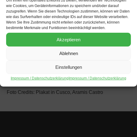
Um Ihnen ein optimales Erlebnis zu bieten, verwenden wir Technologien
wie Cookies, um Geräteinformationen zu speichern und/oder darauf
Germán Vargas
– Menschenrechtsaktivist, Nationale
zuzugreifen. Wenn Sie diesen Technologien zustimmen, können wir Daten
Menschenrechtskoordination (CNDDHH)
wie das Surfverhalten oder eindeutige IDs auf dieser Website verarbeiten.
Marisa Glave
– Soziologin, Aktivistin und ehemalige
Wenn Sie Ihre Zustimmung nicht erteilen oder zurückziehen, können
bestimmte Merkmale und Funktionen beeinträchtigt werden.
Kongressabgeordnete
Akzeptieren
Moderation
: César Bazán Seminario, Infostelle Peru
Das Gespräch findet auf Spanisch mit
Ablehnen
Simultandolmetschung ins Deutsche statt.
Einstellungen
Veranstalter: Friedrich-Ebert-Stiftung, Infostelle Peru e.V.,
Impressum / Datenschutzerklärung
Impressum / Datenschutzerklärung
LAF Berlin e.V.
Foto Credits: Plakat in Cusco, Aramis Castro