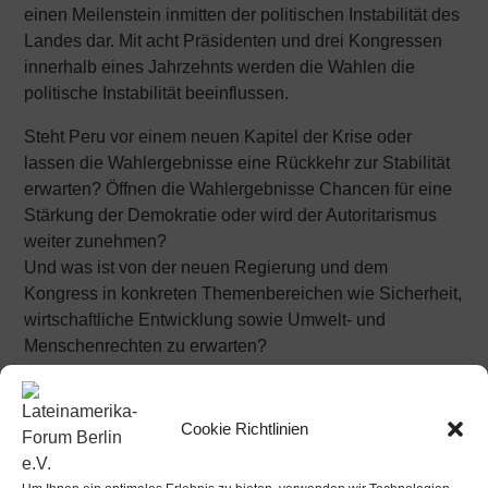
einen Meilenstein inmitten der politischen Instabilität des
Landes dar. Mit acht Präsidenten und drei Kongressen
innerhalb eines Jahrzehnts werden die Wahlen die
politische Instabilität beeinflussen.
Steht Peru vor einem neuen Kapitel der Krise oder
lassen die Wahlergebnisse eine Rückkehr zur Stabilität
erwarten? Öffnen die Wahlergebnisse Chancen für eine
Stärkung der Demokratie oder wird der Autoritarismus
weiter zunehmen?
Und was ist von der neuen Regierung und dem
Kongress in konkreten Themenbereichen wie Sicherheit,
wirtschaftliche Entwicklung sowie Umwelt- und
Menschenrechten zu erwarten?
Bei dieser Veranstaltung werden wir mit Expertinnen die
Wahlergebnisse analysieren und einen Ausblick auf die
Cookie Richtlinien
kommenden fünf Jahre in Peru halten.
Podiumsteilnehmer:innen: