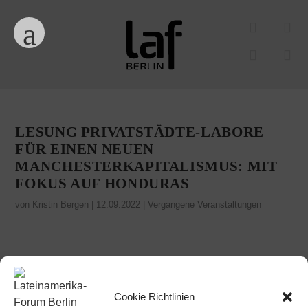
LESUNG PRIVATSTÄDTE-LABORE
FÜR EINEN NEUEN
MANCHESTERKAPITALISMUS: MIT
FOKUS AUF HONDURAS
von
Kristin Bergen
|
12.09.2022
|
Vergangene Veranstaltungen
Cookie Richtlinien