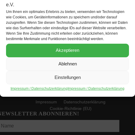
Um Ihnen ein optimales Erlebnis zu bieten, verwenden wir Technologien
wie Cookies, um Geräteinformationen zu speichern und/oder darauf
zuzugreifen. Wenn Sie diesen Technologien zustimmen, können wir Daten
KONTAKT
wie das Surfverhalten oder eindeutige IDs auf dieser Website verarbeiten.
Wenn Sie Ihre Zustimmung nicht erteilen oder zurückziehen, können
Lateinamerika-Forum Berlin e.V. c/o SEKIS
bestimmte Merkmale und Funktionen beeinträchtigt werden.
Bismarckstraße 101, D-10625 Berlin
Akzeptieren
+49 (0)30 832 96 37
kontakt@lateinamerikaforum-berlin.de
Ablehnen
https://lateinamerikaforum-berlin.de
Mitmachen!
Einstellungen
Impressum / Datenschutzerklärung
Impressum / Datenschutzerklärung
Impressum
Datenschutzerklärung
Cookie-Richtlinie (EU)
NEWSLETTER ABONNIEREN!