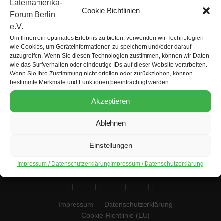
Cookie Richtlinien
Um Ihnen ein optimales Erlebnis zu bieten, verwenden wir Technologien
wie Cookies, um Geräteinformationen zu speichern und/oder darauf
zuzugreifen. Wenn Sie diesen Technologien zustimmen, können wir Daten
wie das Surfverhalten oder eindeutige IDs auf dieser Website verarbeiten.
Wenn Sie Ihre Zustimmung nicht erteilen oder zurückziehen, können
KONTAKT
bestimmte Merkmale und Funktionen beeinträchtigt werden.
Lateinamerika-Forum Berlin e.V. c/o SEKIS
Akzeptieren
Bismarckstraße 101, D-10625 Berlin
+49 (0)30 832 96 37
Ablehnen
kontakt@lateinamerikaforum-berlin.de
Einstellungen
https://lateinamerikaforum-berlin.de
Mitmachen!
Impressum / Datenschutzerklärung
Impressum / Datenschutzerklärung
Impressum
Datenschutzerklärung
Cookie-Richtlinie (EU)