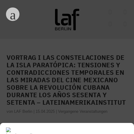
VORTRAG I LAS CONSTELACIONES DE
LA ISLA PARATÓPICA: TENSIONES Y
CONTRADICCIONES TEMPORALES EN
LAS MIRADAS DEL CINE MEXICANO
SOBRE LA REVOLUCIÓN CUBANA
DURANTE LOS AÑOS SESENTA Y
SETENTA – LATEINAMERIKAINSTITUT
von
LAF Berlin
|
15.04.2025
|
Vergangene Veranstaltungen
–