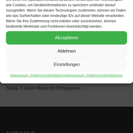
Indigener Aktivismus im Peru der Krisen
wie Cookies, um Geräteinformationen zu speichern und/oder darauf
zuzugreifen. Wenn Sie diesen Technologien zustimmen, können wir Daten
wie das Surfverhalten oder eindeutige IDs auf dieser Website verarbeiten.
Die Veranstaltung findet auf Spanisch mit Dolmetschung
Wenn Sie Ihre Zustimmung nicht erteilen oder zurückziehen, können
ins Deutsche statt. Kontakt für Fragen zur Veranstaltung:
bestimmte Merkmale und Funktionen beeinträchtigt werden.
leon@infoe.de
Akzeptieren
Eine Kooperationsveranstaltung von:
FDCL e.V.
,
INFOE
e.V.
,
Informationsstelle Peru e.V.
,
Lateinamerika-Forum
Ablehnen
(LAF Berlin e.V.)
Einstellungen
Impressum / Datenschutzerklärung
Impressum / Datenschutzerklärung
Beitragsbild: Wandgemälde von Alexander Shimpukat
Soria, ? Leon Meyer zu Ermgassen