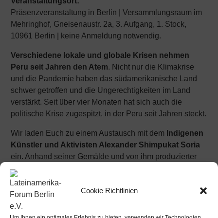
Veranstaltungsort:
Präsenzveranstaltung in Berlin | Versammlungsraum im
Mehringhof, Gneisenaustr. 2a, 3. Aufgang, 1. Stock,
10961 Berlin | keine Anmeldung notwendig.
Verschiedene lokale und globale Krisen nehmen
Peru seit Jahren den Atem
. Nicht nur die Klimakrise
und die Pandemie haben das südamerikanische Land
schwer getroffen und die Ungerechtigkeiten im Land
verstärkt. Seit über vier Monaten hat sich auch die
politische Krise zugespitzt, in der Peru seit Jahren steckt.
Wir laden Euch zu einem Austausch mit dem
Indigenen
Künstler und Aktivisten Alexander Shimpukat Soria
ein. Anhand seiner Gemälde und von ihm produzierter
Kurzfilme wird er seine Perspektive auf die Dauerkrisen
mit uns teilen.
Cookie Richtlinien
Flyer zur Veranstaltung:
Um Ihnen ein optimales Erlebnis zu bieten, verwenden wir Technologien