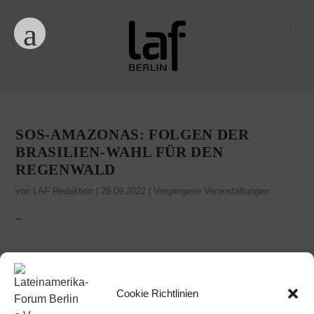
SOS-AMAZONAS: FOLGEN DER
BRASILIEN-WAHL FÜR DEN
REGENWALD
von
LAF Redaktion
|
29.09.2022
|
Vergangene Veranstaltungen
–
Cookie Richtlinien