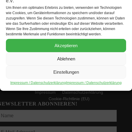
Um Ihnen ein optimales Erlebnis zu bieten, verwenden wir Technologien
wie Cookies, um Geräteinformationen zu speichern und/oder darauf
KONTAKT
zuzugreifen. Wenn Sie diesen Technologien zustimmen, können wir Daten
wie das Surfverhalten oder eindeutige IDs auf dieser Website verarbeiten.
Lateinamerika-Forum Berlin e.V. c/o SEKIS
Wenn Sie Ihre Zustimmung nicht erteilen oder zurückziehen, können
bestimmte Merkmale und Funktionen beeinträchtigt werden.
Bismarckstraße 101, D-10625 Berlin
+49 (0)30 832 96 37
Akzeptieren
kontakt@lateinamerikaforum-berlin.de
https://lateinamerikaforum-berlin.de
Ablehnen
Mitmachen!
Einstellungen
Impressum / Datenschutzerklärung
Impressum / Datenschutzerklärung
Impressum
Datenschutzerklärung
Cookie-Richtlinie (EU)
NEWSLETTER ABONNIEREN!