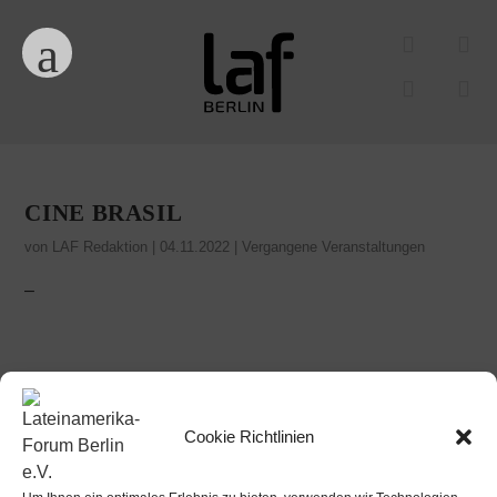
CINE BRASIL
von
LAF Redaktion
|
04.11.2022
|
Vergangene Veranstaltungen
–
Cookie Richtlinien