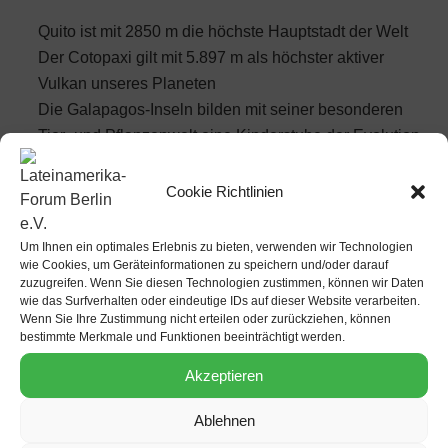
Quito ist mit 2850 m die höchste Hauptstadt der Welt
Der Cotopaxi gilt mit 5.897 m als höchster aktiver
Vulkan unseres Planeten
Die Galapagos-Inseln bilden mit seiner besonderen
Tier- und Pflanzenwelt eine Kinderstube der Evolution
und sind ein einmaliges Naturwunder unserer Erde.
Cookie Richtlinien
Günter Holter
ist ein guter Kenner Südamerikas. Seit 20
Jahren bereist er diesen Sub-Kontinent, insbesondere
Um Ihnen ein optimales Erlebnis zu bieten, verwenden wir Technologien
Ekuador. Mit einem Lichtbildervortrag vermittelt er Ihnen
wie Cookies, um Geräteinformationen zu speichern und/oder darauf
seine Eindrücke und Erfahrungen über das „Land am
zuzugreifen. Wenn Sie diesen Technologien zustimmen, können wir Daten
wie das Surfverhalten oder eindeutige IDs auf dieser Website verarbeiten.
Äquator“ und beantwortet gern alle Ihre Fragen.
Wenn Sie Ihre Zustimmung nicht erteilen oder zurückziehen, können
bestimmte Merkmale und Funktionen beeinträchtigt werden.
Foto: Günter Holter
www.holters-suedamerika.de
Akzeptieren
Ablehnen