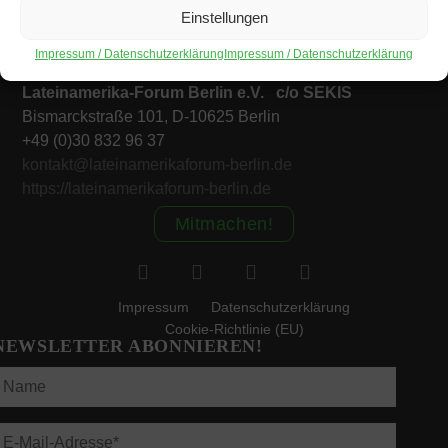
Einstellungen
KONTAKT
Impressum / Datenschutzerklärung
Impressum / Datenschutzerklärung
Lateinamerika-Forum Berlin e.V. c/o SEKIS
Bismarckstraße 101, D-10625 Berlin
+49 (0)30 832 96 37
kontakt@lateinamerikaforum-berlin.de
https://lateinamerikaforum-berlin.de
Mitmachen!
Impressum
Datenschutzerklärung
Cookie-Richtlinie (EU)
NEWSLETTER ABONNIEREN!