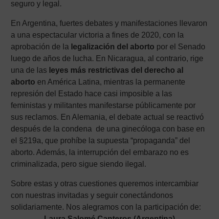
seguro y legal.
En Argentina, fuertes debates y manifestaciones llevaron
a una espectacular victoria a fines de 2020, con la
aprobación de la
legalización del aborto
por el Senado
luego de años de lucha. En Nicaragua, al contrario, rige
una de las
leyes más restrictivas del derecho al
aborto
en América Latina, mientras la permanente
represión del Estado hace casi imposible a las
feministas y militantes manifestarse públicamente por
sus reclamos. En Alemania, el debate actual se reactivó
después de la condena de una ginecóloga con base en
el §219a, que prohíbe la supuesta “propaganda” del
aborto. Además, la interrupción del embarazo no es
criminalizada, pero sigue siendo ilegal.
Sobre estas y otras cuestiones queremos intercambiar
con nuestras invitadas y seguir conectándonos
solidariamente. Nos alegramos con la participación de:
Laura Salomé Canteros (Argentina)