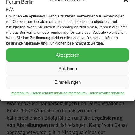
Körper
wird zahlreichen Frauen* auf der Welt immer
noch verwehrt – der Zugang zu einer legalen sicheren
Um Ihnen ein optimales Erlebnis zu bieten, verwenden wir Technologien
und bezahlbaren Abtreibung wird in zahlreichen Ländern
wie Cookies, um Geräteinformationen zu speichern und/oder darauf
zuzugreifen. Wenn Sie diesen Technologien zustimmen, können wir Daten
durch juristische Entscheidungen und Gesetze erschwert
wie das Surfverhalten oder eindeutige IDs auf dieser Website verarbeiten.
oder komplett unmöglich gemacht.
Wenn Sie Ihre Zustimmung nicht erteilen oder zurückziehen, können
bestimmte Merkmale und Funktionen beeinträchtigt werden.
Mit
Kampfansagen gegen die patriarchalen,
Akzeptieren
unterdrückenden Strukturen
wie
“Mein Körper, meine
Entscheidung”
demonstrieren Feminist:innen und
Ablehnen
Kämpfer:innen der Frauenbewegungen global sowohl
für sexuelle und reproduktive Selbstbestimmung als
Einstellungen
auch für das Recht auf eine sichere und legale
Abtreibung.
Impressum / Datenschutzerklärung
Impressum / Datenschutzerklärung
Während Auseinandersetzungen und Demonstrationen
Ende 2020 in Argentinien bereits zu einem
bahnbrechenden Erfolg führten und die
Legalisierung
von Abtreibungen
nach jahrelangem Kampf vom Senat
abgesegnet wurde, gilt in Nicaragua eines der