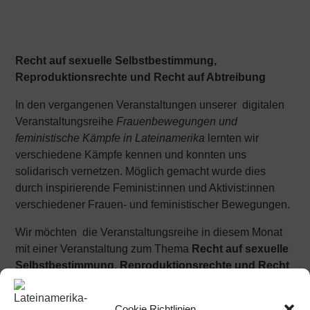
Recht auf sexuelle Selbstbestimmung,
Reproduktionsrechte und Recht auf Abtreibung
In den vergangenen Veranstaltungen unserer digitalen
Veranstaltungsreihe
Frauenbewegungen und
feministische Kämpfe in Lateinamerika
lernten wir
verschiedene Kämpfe kennen und konnten uns
solidarisch vernetzen. Möglich gemacht wurde dies
durch inspirierende Feminist:innen und Aktivist:innen
verschiedener Frauen- und feministischer Bewegungen.
Wir möchten die Veranstaltungsreihe in diesem Monat
mit einer Veranstaltung zum Thema
Recht auf sexuelle
Selbstbestimmung, Reproduktionsrechte und Recht
auf Abtreibung
abschließen.
Cookie Richtlinien
Das Recht auf
Selbstbestimmung über den eigenen