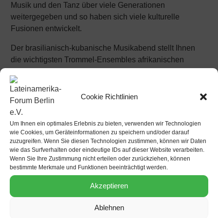
Musik und den Tanz über viele Generationen
weitergegeben und so haben sich viele kulturelle
Fusionen entwickelt.
Der brasilianisch-kubanische Musikabend stellt Ihnen
die wichtigsten Trommel-Ensembles afrikanischen
Einflusses in Kuba und in Brasilien vor und wie sie sich
in Musik, Gesang und Tanz der verschiedenen afro-
amerikanischen Religionen sowie von Samba und
Cookie Richtlinien
Rumba heilig und weltlich ausdrücken.
Um Ihnen ein optimales Erlebnis zu bieten, verwenden wir Technologien
Die musikalische Reise beginnt mit künstlerischen
wie Cookies, um Geräteinformationen zu speichern und/oder darauf
Interpretationen der traditionellen und religiösen
zuzugreifen. Wenn Sie diesen Technologien zustimmen, können wir Daten
Zeremonien des Candomblé und der Santería. Es
wie das Surfverhalten oder eindeutige IDs auf dieser Website verarbeiten.
Wenn Sie Ihre Zustimmung nicht erteilen oder zurückziehen, können
werden verschiedene Rhythmen vorgetragen, die den
bestimmte Merkmale und Funktionen beeinträchtigt werden.
verschiedenen Gottheiten gewidmet sind und von Tanz
und Gesang begleitet werden. Viele der Texte sind
Akzeptieren
während der Unabhängigkeitskämpfe der Sklaven
entstanden und drücken ihre Suche nach Kraft und
Ablehnen