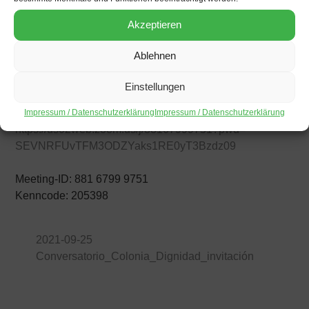
fundación, el fundo es utilizado como centro turístico y
sus ganancias benefician a los hijos de los ex jerarcas.
Akzeptieren
Los esfuerzos de numerosas asociaciones de familiares
y organizaciones de DDHH para crear en el recinto un
Ablehnen
centro de documentación y un sitio de la memoria no
han sido exitosas.
Einstellungen
Datos de acceso
Impressum / Datenschutzerklärung
Impressum / Datenschutzerklärung
https://us02web.zoom.us/j/
88167999751?pwd=
SEVNRFUvTFM3ODZYaks1RE0yT3Bzdz
09
Meeting-ID: 881 6799 9751
Kenncode: 205398
2021-09-25
Conversatorio_Colonia_Dignidad_invitación