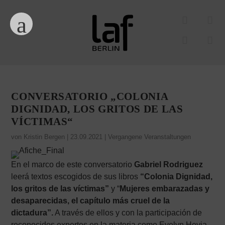
CONVERSATORIO „COLONIA
DIGNIDAD, LOS GRITOS DE LAS
VÍCTIMAS“
von
Kristin Bergen
|
23.09.2021
|
Vergangene Veranstaltungen
En el marco de este conversatorio
Gabriel Rodriguez
leerá textos escogidos de sus libros
“Colonia Dignidad,
los gritos de las víctimas”
y “
Mujeres embarazadas y
desaparecidas, el capítulo más cruel de la
dictadura”.
A través de ellos y con la participación de
reconocidos expertos en la materia como Evelyn Hevia