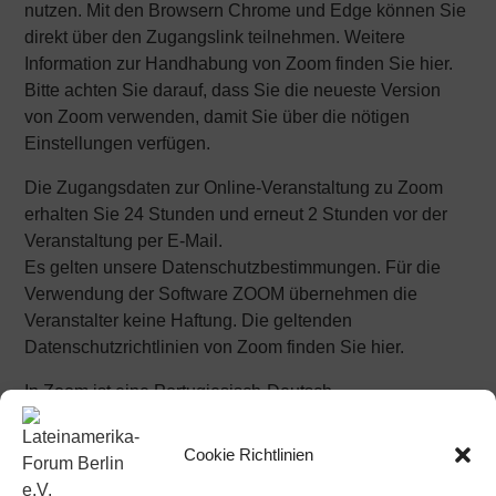
nutzen. Mit den Browsern Chrome und Edge können Sie
direkt über den Zugangslink teilnehmen. Weitere
Information zur Handhabung von Zoom finden Sie hier.
Bitte achten Sie darauf, dass Sie die neueste Version
von Zoom verwenden, damit Sie über die nötigen
Einstellungen verfügen.
Die Zugangsdaten zur Online-Veranstaltung zu Zoom
erhalten Sie 24 Stunden und erneut 2 Stunden vor der
Veranstaltung per E-Mail.
Es gelten unsere Datenschutzbestimmungen. Für die
Verwendung der Software ZOOM übernehmen die
Veranstalter keine Haftung. Die geltenden
Datenschutzrichtlinien von Zoom finden Sie hier.
In Zoom ist eine Portugiesisch-Deutsch-
Simultandolmetschung verfügbar. Zusätzlich wird ein
Livestream im O-Ton der Veranstaltungen der Reihe hier
Cookie Richtlinien
verfügbar sein.