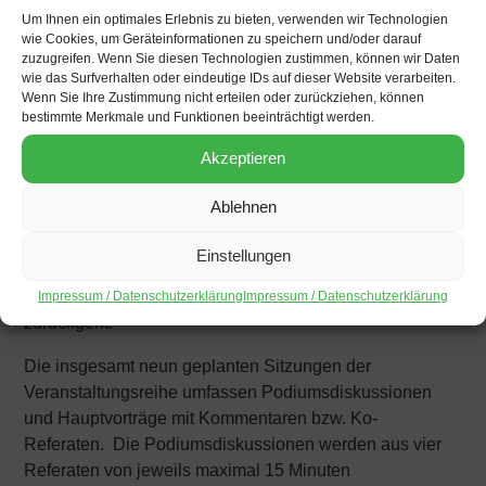
Das Format
Um Ihnen ein optimales Erlebnis zu bieten, verwenden wir Technologien
wie Cookies, um Geräteinformationen zu speichern und/oder darauf
zuzugreifen. Wenn Sie diesen Technologien zustimmen, können wir Daten
Der Titel der Veranstaltungsreihe „Berliner
wie das Surfverhalten oder eindeutige IDs auf dieser Website verarbeiten.
Brasiliendialoge“ weist einerseits auf die Organisation
Wenn Sie Ihre Zustimmung nicht erteilen oder zurückziehen, können
der Veranstaltung im Rahmen der
bestimmte Merkmale und Funktionen beeinträchtigt werden.
Kooperationszusammenarbeit zwischen Deutschland
Akzeptieren
und Brasilien und auf ihre Verdichtung in Berlin hin.
Andererseits verkörpert die Veranstaltungsreihe das in
Ablehnen
der deutschen und der internationalen Öffentlichkeit breit
gespürte Unbehagen über die aktuellen Entwicklungen
Einstellungen
Brasiliens nach der erfolgreichen
Demokratisierungsphase, die auf die 1990er Jahre
Impressum / Datenschutzerklärung
Impressum / Datenschutzerklärung
zurückgeht.
Die insgesamt neun geplanten Sitzungen der
Veranstaltungsreihe umfassen Podiumsdiskussionen
und Hauptvorträge mit Kommentaren bzw. Ko-
Referaten. Die Podiumsdiskussionen werden aus vier
Referaten von jeweils maximal 15 Minuten