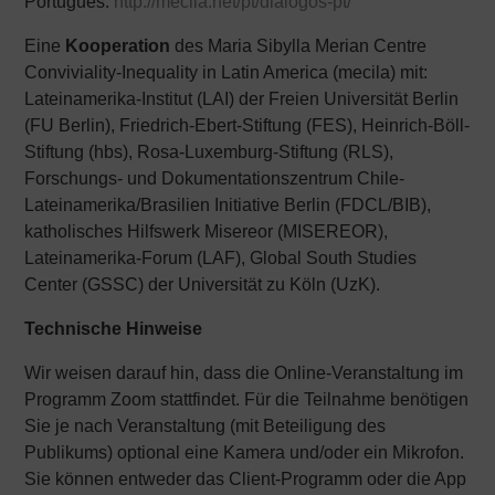
Português:
http://mecila.net/pt/dialogos-pt/
Eine
Kooperation
des Maria Sibylla Merian Centre
Conviviality-Inequality in Latin America (mecila) mit:
Lateinamerika-Institut (LAI) der Freien Universität Berlin
(FU Berlin), Friedrich-Ebert-Stiftung (FES), Heinrich-Böll-
Stiftung (hbs), Rosa-Luxemburg-Stiftung (RLS),
Forschungs- und Dokumentationszentrum Chile-
Lateinamerika/Brasilien Initiative Berlin (FDCL/BIB),
katholisches Hilfswerk Misereor (MISEREOR),
Lateinamerika-Forum (LAF), Global South Studies
Center (GSSC) der Universität zu Köln (UzK).
Technische Hinweise
Wir weisen darauf hin, dass die Online-Veranstaltung im
Programm Zoom stattfindet. Für die Teilnahme benötigen
Sie je nach Veranstaltung (mit Beteiligung des
Publikums) optional eine Kamera und/oder ein Mikrofon.
Sie können entweder das Client-Programm oder die App