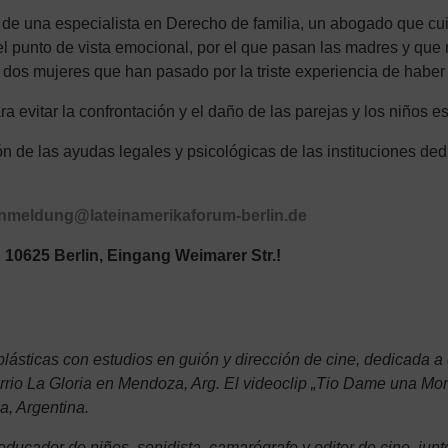
de una especialista en Derecho de familia, un abogado que cui
 el punto de vista emocional, por el que pasan las madres y q
 dos mujeres que han pasado por la triste experiencia de haber 
ra evitar la confrontación y el daño de las parejas y los niños e
n de las ayudas legales y psicológicas de las instituciones de
nmeldung@lateinamerikaforum-berlin.de
, 10625 Berlin, Eingang Weimarer Str.!
plásticas con estudios en guión y dirección de cine, dedicada 
rrio La Gloria en Mendoza, Arg. El videoclip „Tio Dame una Mone
a, Argentina.
educador de niños, sonidista, camarógrafo y editor de cine, jun