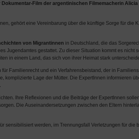
okumentar-Film der argentinischen Filmemacherin Alicia 
nen, gehört eine Vereinbarung über die künftige Sorge für die K
chichten von Migrantinnen
in Deutschland, die das Sorgerech
 des Jugendamtes gestattet. Zu dieser Situation kommt es nicht s
n in einem Land, das sich von ihrer Heimat stark unterscheidet
ür Familienrecht und ein Verfahrensbeistand, der in Familiensa
le, komplizierte Lage der Mütter. Die ExpertInnen informieren ü
.
chten. Ihre Reflexionen und die Beiträge der ExpertInnen solle
u sorgen. Die Auseinandersetzungen zwischen den Eltern hinterla
ür sensibilisiert werden, im Trennungsfall Verletzungen für die