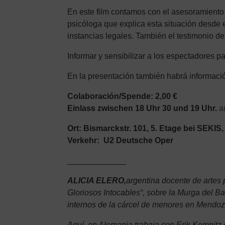
En este film contamos con el asesoramiento 
psicóloga que explica esta situación desde
instancias legales. También el testimonio de
Informar y sensibilizar a los espectadores pa
En la presentación también habrá informació
Colaboración/Spende: 2,00 €
Einlass zwischen 18 Uhr 30 und 19 Uhr.
a
Ort: Bismarckstr. 101, 5. Etage bei SEKIS
Verkehr: U2 Deutsche Oper
_____________
ALICIA ELERO,
argentina docente de artes 
Gloriosos Intocables“, sobre la Murga del Ba
internos de la cárcel de menores en Mendoz
Aquí, en Alemania trabaja con Erik Kemnitz 