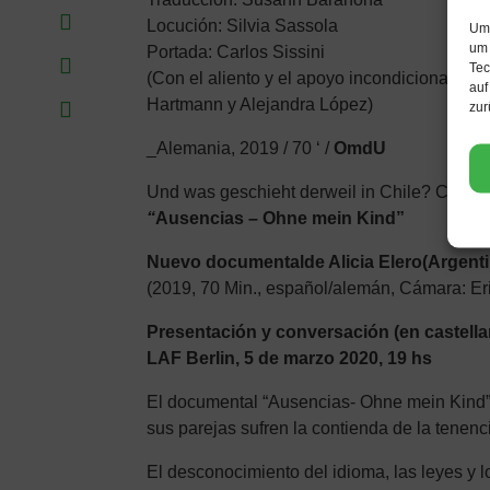
Locución: Silvia Sassola
Um 
um 
Portada: Carlos Sissini
Tec
(Con el aliento y el apoyo incondicional de l
auf
Hartmann y Alejandra López)
zur
_Alemania, 2019 / 70 ‘ /
OmdU
Und was geschieht derweil in Chile? Chile b
“
Ausencias – Ohne mein Kind”
Nuevo
documental
de Alicia
Elero
(Argent
(2019, 70 Min., español/alemán, Cámara: Er
Presentación y conversación (en castella
LAF Berlin, 5 de marzo 2020, 19 hs
El documental “Ausencias- Ohne mein Kind” 
sus parejas sufren la contienda de la tenenci
El desconocimiento del idioma, las leyes y l