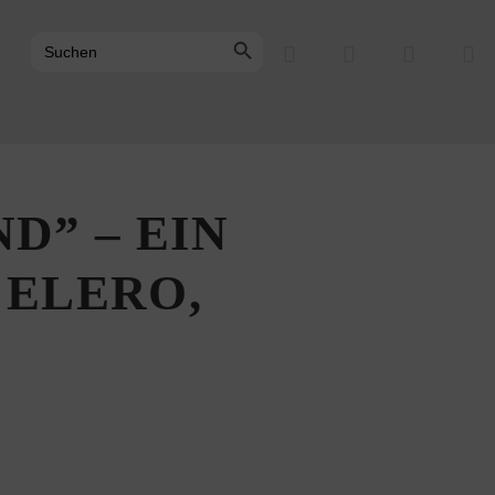
Search Button
Search
for:
D” – EIN
 ELERO,