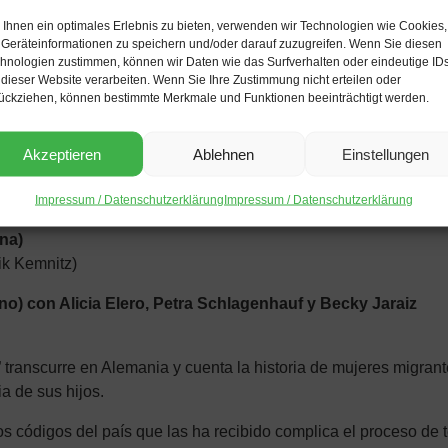
Ihnen ein optimales Erlebnis zu bieten, verwenden wir Technologien wie Cookies,
Geräteinformationen zu speichern und/oder darauf zuzugreifen. Wenn Sie diesen
hnologien zustimmen, können wir Daten wie das Surfverhalten oder eindeutige ID
as periodistas Alia Lira
 dieser Website verarbeiten. Wenn Sie Ihre Zustimmung nicht erteilen oder
ückziehen, können bestimmte Merkmale und Funktionen beeinträchtigt werden.
Akzeptieren
Ablehnen
Einstellungen
ereitet sich auf einen intensiven
Protest-März
vor mit starker B
Impressum / Datenschutzerklärung
Impressum / Datenschutzerklärung
ina)
ik Kemnitz)
no) con Alicia Elero, Petra Schlagenhauf y Becky Jaraiz
transcurre en Alemania y cuenta la historia de mujeres migra
a de sus hijos.
os códigos del país que las ha recibido complica el proceso de 