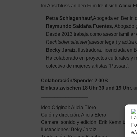
Im Anschluss an den Film freut sich
Alicia 
Petra Schlagenhauf,
Abogada en Berlín de
Raymundo Saldaña Fuentes,
Abogado g
Desde 2013 trabaja como asesor familiar 
Rechtsdienstleister
(asesor legal) y actú
Becky Jaraiz.
Ilustradora, licenciada en 
Ha colaborado en proyectos culturales y m
colectivo de mujeres artistas “Pussart”.
Colaboración/Spende: 2,00 €
Einlass zwischen 18 Uhr 30 und 19 Uhr.
a
_________________
Idea Original: Alicia Elero
Guión y dirección: Alicia Elero
Cámara, sonido y edición: Erik Kemnitz
Ilustraciones: Beky Jaraiz
Traducción: Susann Barahona