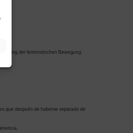
s
eteiligung der feministischen Bewegung.
ntes que después de haberse separado de
tenencia.