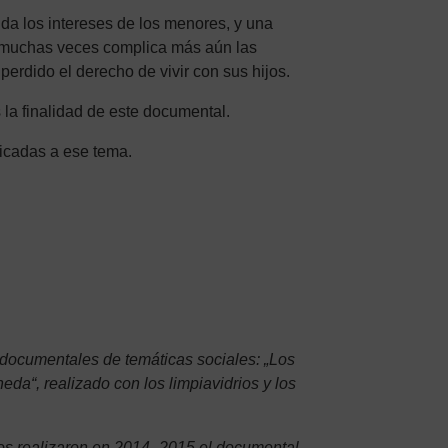
da los intereses de los menores, y una
ue muchas veces complica más aún las
perdido el derecho de vivir con sus hijos.
s la finalidad de este documental.
dicadas a ese tema.
a documentales de temáticas sociales: „Los
da“, realizado con los limpiavidrios y los
tos realizaron en 2014- 2015 el documental