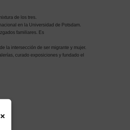
xtura de los tres.
acional en la Universidad de Potsdam.
zgados familiares. Es
de la intersección de ser migrante y mujer.
alerías, curado exposiciones y fundado el