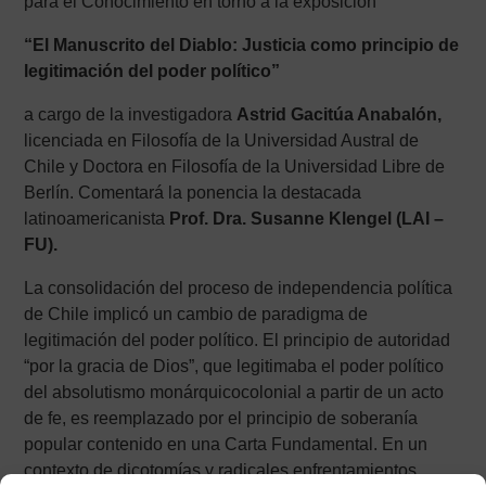
para el Conocimiento en torno a la exposición
“El Manuscrito del Diablo: Justicia como principio de
legitimación del poder político”
a cargo de la investigadora
Astrid Gacitúa Anabalón,
licenciada en Filosofía de la Universidad Austral de
Chile y Doctora en Filosofía de la Universidad Libre de
Berlín. Comentará la ponencia la destacada
latinoamericanista
Prof. Dra. Susanne Klengel (LAI –
FU).
La consolidación del proceso de independencia política
de Chile implicó un cambio de paradigma de
legitimación del poder político. El principio de autoridad
“por la gracia de Dios”, que legitimaba el poder político
del absolutismo monárquicocolonial a partir de un acto
de fe, es reemplazado por el principio de soberanía
popular contenido en una Carta Fundamental. En un
contexto de dicotomías y radicales enfrentamientos