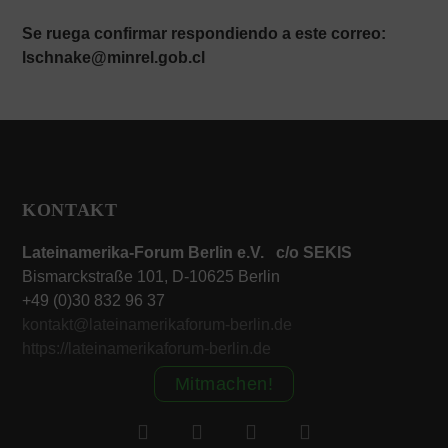
Se ruega confirmar respondiendo a este correo:
lschnake@minrel.gob.cl
KONTAKT
Lateinamerika-Forum Berlin e.V. c/o SEKIS
Bismarckstraße 101, D-10625 Berlin
+49 (0)30 832 96 37
kontakt@lateinamerikaforum-berlin.de
https://lateinamerikaforum-berlin.de
Mitmachen!