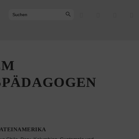
Search Button
Search
for:
EM
GSPÄDAGOGEN
LATEINAMERIKA