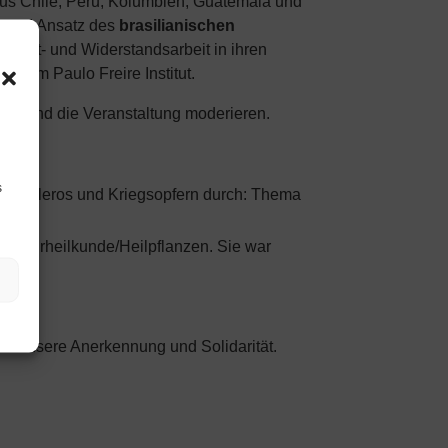
us Chile, Peru, Kolumbien, Guatemala und
en und Ansatz des
brasilianischen
Umwelt- und Widerstandsarbeit in ihren
 dem Paulo Freire Institut.
en und die Veranstaltung moderieren.
s
 Guerilleros und Kriegsopfern durch: Thema
/Naturheilkunde/Heilpflanzen. Sie war
hrt unsere Anerkennung und Solidarität.