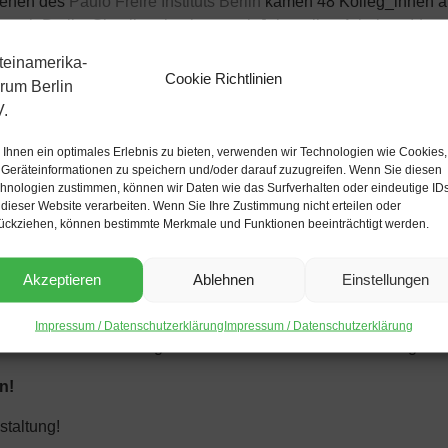
stehen des
Paulo Freire Instituts Berlin
kamen 48 Kolleg_innen a
ach Berlin. Sie alle orientieren seit Jahren ihre Arbeit an Ide
tauschten sie im Oktober ihre Erfahrungen über die Friedens-, 
Austausch organisierte Dr. Ilse Schimpf-Herken gemeinsam mit
Cookie Richtlinien
em Abend im LAF die Ergebnisse des Austauschs zusammenfass
Ihnen ein optimales Erlebnis zu bieten, verwenden wir Technologien wie Cookies,
d für die Gesamtgruppe:
Geräteinformationen zu speichern und/oder darauf zuzugreifen. Wenn Sie diesen
hnologien zustimmen, können wir Daten wie das Surfverhalten oder eindeutige ID
lumbien, führt ein Dialogprojekt mit demobilisierten ehemaligen
 dieser Website verarbeiten. Wenn Sie Ihre Zustimmung nicht erteilen oder
ückziehen, können bestimmte Merkmale und Funktionen beeinträchtigt werden.
ra,
Kolumbien, arbeitet mit Afro-Frauen zum Thema Gesundheit
r Generalstreik)
Akzeptieren
Ablehnen
Einstellungen
ner zweisprachigen Lehrerausbildungs-Institution tätig.
Impressum / Datenschutzerklärung
Impressum / Datenschutzerklärung
e und friedlichere Welt ganz im Sinne Paulo Freires. Ihnen gebü
n!
staltung!