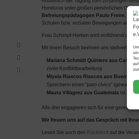
Anlässlich der Tagung zum 20-jährigen Be
Honduras unter großen persönlichen Opfern n
Befreiungspädagogen Paulo Freire.
Hier 
Schulen bzw. sozialen Bewegungen aus. Den 
Frau Schimpf-Herken wird einführend an d
Um 
Mit ihrem Besuch beehren uns stellvertreten
um 
Tec
Mariana Schmidt Quintero aus Cali
, Ko
auf
zivile Konfliktbearbeitung
zur
Miyela Riascos Riascos aus Buenventu
Sprecherin eines “paro cívico” (gewaltfreie
Maura Villagrez aus Guatemala
ist an ei
Alle drei engagieren sich für eine gerechter
Wir freuen uns auf das Gespräch mit Ihne
Lesen Sie auch den
Rückblick
auf die Veran