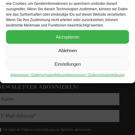
wie Cookies, um Geräteinformationen zu speichern und/oder darauf
zuzugreifen. Wenn Sie diesen Technologien zustimmen, können wir Daten
Lateinamerika-Forum Berlin e.V. c/o SEKIS
wie das Surfverhalten oder eindeutige IDs auf dieser Website verarbeiten.
Bismarckstraße 101, D-10625 Berlin
Wenn Sie Ihre Zustimmung nicht erteilen oder zurückziehen, können
+49 (0)30 832 96 37
bestimmte Merkmale und Funktionen beeinträchtigt werden.
kontakt@lateinamerikaforum-berlin.de
Akzeptieren
https://lateinamerikaforum-berlin.de
Mitmachen!
Ablehnen
Einstellungen
Impressum
Datenschutzerklärung
Impressum / Datenschutzerklärung
Impressum / Datenschutzerklärung
Cookie-Richtlinie (EU)
NEWSLETTER ABONNIEREN!
Ich habe die Datenschutzerklärung zur Kenntnis genommen.