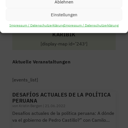
oder nutze die Navigation oben, um den Beitrag zu
Ablehnen
finden.
Einstellungen
Impressum / Datenschutzerklärung
Impressum / Datenschutzerklärung
KARIBIK
[display-map id=’243′]
Aktuelle Veranstaltungen
[events_list]
DESAFÍOS ACTUALES DE LA POLÍTICA
PERUANA
von
Kristin Bergen
|
21.06.2022
Desafíos actuales de la política peruana: A dónde
va el gobierno de Pedro Castillo?” con Camilo…