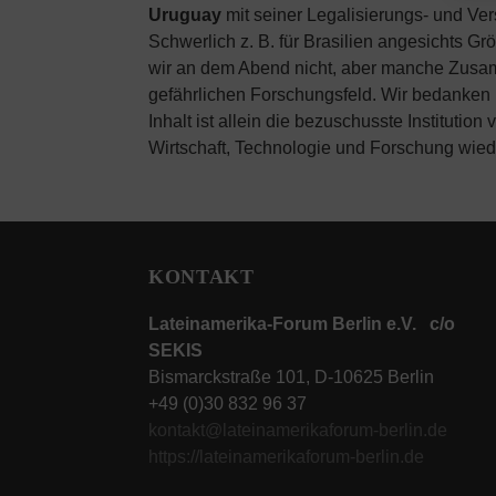
Uruguay
mit seiner Legalisierungs- und Ver
Schwerlich z. B. für Brasilien angesichts 
wir an dem Abend nicht, aber manche Zusamm
gefährlichen Forschungsfeld.
Wir bedanken u
Inhalt ist allein die bezuschusste Institutio
Wirtschaft, Technologie und Forschung wie
KONTAKT
Lateinamerika-Forum Berlin e.V. c/o
SEKIS
Bismarckstraße 101, D-10625 Berlin
+49 (0)30 832 96 37
kontakt@lateinamerikaforum-berlin.de
https://lateinamerikaforum-berlin.de