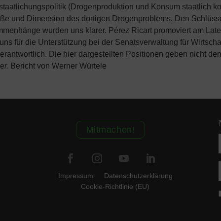
staatlichungspolitik (Drogenproduktion und Konsum staatlich kon
Größe und Dimension des dortigen Drogenproblems. Den Schlüss
enhänge wurden uns klarer. Pérez Ricart promoviert am Latein
ns für die Unterstützung bei der Senatsverwaltung für Wirtsch
n verantwortlich. Die hier dargestellten Positionen geben nicht 
de
r.
Bericht von Werner Würtele
Mitmachen!
Impressum
Datenschutzerklärung
Cookie-Richtlinie (EU)