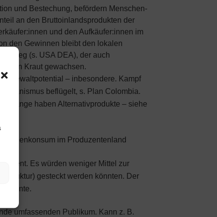
uption und Bestechung, befördern Menschen-
teil an den Bruttoinlandsprodukten der
rkäufer:innen und den Aufkäufer:innen im
on den Gewinnen bleibt den lokalen
ogenkrieg (s. USA DEA), der auch
int kein Kraut gewachsen.
das Gewaltpotential – inbesondere. Kampf
erikanismus beflügelt, s. Plan Colombia.
, solange haben Alternativprodukte – siehe
s
Den Drogenkonsum im Produzentenland
eferent. Es würden weniger Mittel zur
rastruktur) gesteckt werden könnten. Der
en könnte.
mende umfassenden Publikum. Kann z. B.