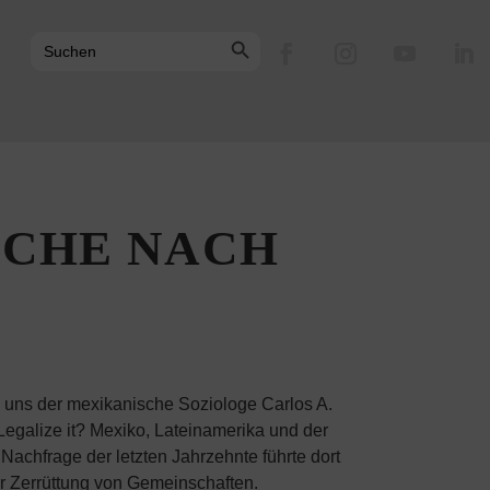
Search Button
Search
for:
UCHE NACH
 uns der mexikanische Soziologe Carlos A.
Legalize it? Mexiko, Lateinamerika und der
achfrage der letzten Jahrzehnte führte dort
r Zerrüttung von Gemeinschaften.