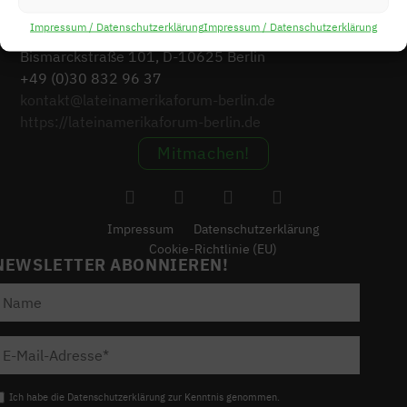
Impressum / Datenschutzerklärung
Impressum / Datenschutzerklärung
Lateinamerika-Forum Berlin e.V. c/o SEKIS
Bismarckstraße 101, D-10625 Berlin
+49 (0)30 832 96 37
kontakt@lateinamerikaforum-berlin.de
https://lateinamerikaforum-berlin.de
Mitmachen!
Impressum
Datenschutzerklärung
Cookie-Richtlinie (EU)
NEWSLETTER ABONNIEREN!
Ich habe die Datenschutzerklärung zur Kenntnis genommen.