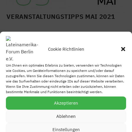
VERANSTALTUNGSTIPPS MAI 2021
Liebe Interessent:innen an Veranstaltungen zu
Lateinamerika, Im
Mai 2021
werden weltweit wieder
Cookie Richtlinien
eine
Vielzahl an besuchenswerten
Onlineveranstaltungen mit Lateinamerika-Bezug
Um Ihnen ein optimales Erlebnis zu bieten, verwenden wir Technologien
angeboten. Eine
kleine Auswahl
finden Sie in unserem
wie Cookies, um Geräteinformationen zu speichern und/oder darauf
Veranstaltungskalender Mai.
zuzugreifen. Wenn Sie diesen Technologien zustimmen, können wir Daten
wie das Surfverhalten oder eindeutige IDs auf dieser Website verarbeiten.
Wir wünschen einen hohen Erkenntnisgewinn!
Wenn Sie Ihre Zustimmung nicht erteilen oder zurückziehen, können
bestimmte Merkmale und Funktionen beeinträchtigt werden.
Akzeptieren
Ablehnen
Einstellungen
KONTAKT