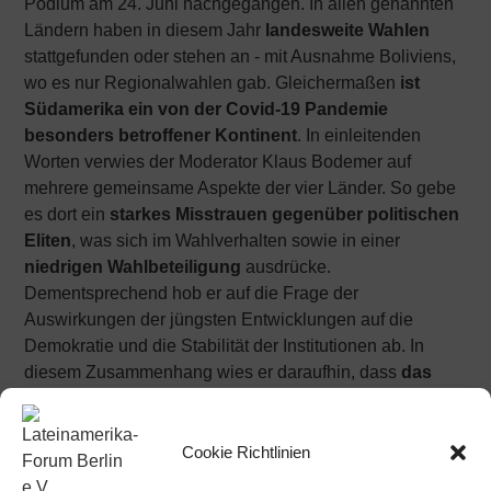
Podium am 24. Juni nachgegangen. In allen genannten
Ländern haben in diesem Jahr
landesweite Wahlen
stattgefunden oder stehen an - mit Ausnahme Boliviens,
wo es nur Regionalwahlen gab. Gleichermaßen
ist
Südamerika ein von der Covid-19 Pandemie
besonders betroffener Kontinent
. In einleitenden
Worten verwies der Moderator Klaus Bodemer auf
mehrere gemeinsame Aspekte der vier Länder. So gebe
es dort ein
starkes Misstrauen gegenüber politischen
Eliten
, was sich im Wahlverhalten sowie in einer
niedrigen Wahlbeteiligung
ausdrücke.
Dementsprechend hob er auf die Frage der
Auswirkungen der jüngsten Entwicklungen auf die
Demokratie und die Stabilität der Institutionen ab. In
diesem Zusammenhang wies er daraufhin, dass
das
Links-Rechts-Schema zwar noch eine Gültigkeit
besitze, sich aber nun mit einer Oben-Unten-Achse
überlappe
, was weitere Fragen für die Zukunft der
Cookie Richtlinien
Demokratie zur Folge habe: wird diese gestärkt oder