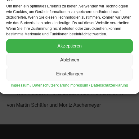
erodiert sie eher? Gibt es Hoffnungen auf eine neue
Um Ihnen ein optimales Erlebnis zu bieten, verwenden wir Technologien
Linkswende? Über die am 16. Mai erfolgte
Wahl des
wie Cookies, um Geräteinformationen zu speichern und/oder darauf
zuzugreifen. Wenn Sie diesen Technologien zustimmen, können wir Daten
Verfassungskonvents in Chile
berichtete Sophia
wie das Surfverhalten oder eindeutige IDs auf dieser Website verarbeiten.
Boddenberg. Hildegard Willer sprach über die
Wenn Sie Ihre Zustimmung nicht erteilen oder zurückziehen, können
Parlaments- und Präsidentschaftswahlen – den
bestimmte Merkmale und Funktionen beeinträchtigt werden.
"Wahlkrimi" in Peru,
Anika Pinz informierte über die
Akzeptieren
Parlaments- und Präsidentschaftswahlen in Ecuador
und als letztes berichtete Thomas Guthmann aus La Paz
Ablehnen
vom
bolivianischen Wahlzyklus der letzten 2 Jahre
,
der durch den Bruch der konstitutionellen Ordnung bzw.
Einstellungen
den Putsch im Jahr 2019 gestört wurde. Lesen Sie hier
den gesamten Bericht:
Impressum / Datenschutzerklärung
Impressum / Datenschutzerklärung
Wohin steuern Peru, Ecuador, Bolivien und Chile?
von Martin Schäfer und Moritz Aschemeyer