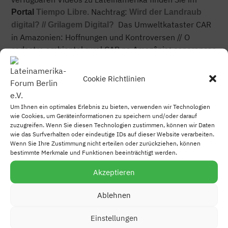
Nachtrag:
Portal
Tiempo Libre.
Wird der Landraub
Das Umweltkataster CAR
digital? // Grilagem Digital?
in Amazonien: Hoffnungen und Kontroversen // O
cadastro ambiental rural CAR na Amazônia: esperanças
e controversas. Am
13. April 2021 von 18-20 Uhr
Deutschland (13-15 Uhr Brasília) veranstaltet die
Cookie Richtlinien
Nachwuchsforschungsgruppe
Bioökonomie und soziale
Ungleichheiten*
in Kooperation mit dem
FDCL
–
Um Ihnen ein optimales Erlebnis zu bieten, verwenden wir Technologien
Forschungs- und Dokumentationszentrum Chile-
wie Cookies, um Geräteinformationen zu speichern und/oder darauf
Lateinamerika eine digitale Podiumsdiskussion.
zuzugreifen. Wenn Sie diesen Technologien zustimmen, können wir Daten
wie das Surfverhalten oder eindeutige IDs auf dieser Website verarbeiten.
: über
Anmeldung
bioinequalities@uni-jena.de
Wenn Sie Ihre Zustimmung nicht erteilen oder zurückziehen, können
bestimmte Merkmale und Funktionen beeinträchtigt werden.
Akzeptieren
Ablehnen
KONTAKT
Einstellungen