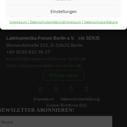
Einstellungen
Impressum / Datenschutzerklärung
Impressum / Datenschutzerklärung
KONTAKT
Lateinamerika-Forum Berlin e.V. c/o SEKIS
Bismarckstraße 101, D-10625 Berlin
+49 (0)30 832 96 37
kontakt@lateinamerikaforum-berlin.de
https://lateinamerikaforum-berlin.de
Mitmachen!
Impressum
Datenschutzerklärung
Cookie-Richtlinie (EU)
NEWSLETTER ABONNIEREN!