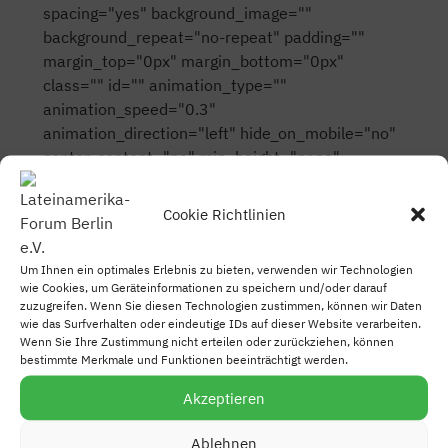
spacing="yes" background_image=""
background_repeat="no-repeat" padding=""
margin_top="0px" margin_bottom="0px"
class="" id="" animation_type=""
animation_speed="0.3"
animation_direction="left" hide_on_mobile="no"
center_content="no" min_height="none"
last="no" hover_type="none" link=""
border_position="all"][fusion_text]
Cookie Richtlinien
[wp_sitemap_page][/fusion_text]
[/fusion_builder_column][/fusion_builder_row]
Um Ihnen ein optimales Erlebnis zu bieten, verwenden wir Technologien
[/fusion_builder_container]
wie Cookies, um Geräteinformationen zu speichern und/oder darauf
zuzugreifen. Wenn Sie diesen Technologien zustimmen, können wir Daten
wie das Surfverhalten oder eindeutige IDs auf dieser Website verarbeiten.
Wenn Sie Ihre Zustimmung nicht erteilen oder zurückziehen, können
bestimmte Merkmale und Funktionen beeinträchtigt werden.
Akzeptieren
Ablehnen