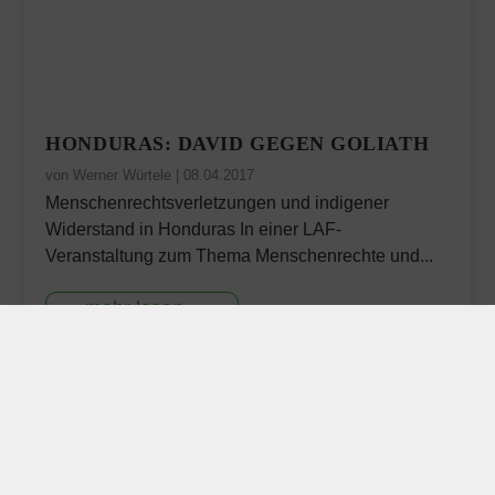
HONDURAS: DAVID GEGEN GOLIATH
von
Werner Würtele
|
08.04.2017
Menschenrechtsverletzungen und indigener
Widerstand in Honduras In einer LAF-
Veranstaltung zum Thema Menschenrechte und...
mehr lesen...