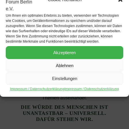
Um Ihnen ein optimales Erlebnis zu bieten, verwenden wir Technologien
wie Cookies, um Geräteinformationen zu speichern und/oder darauf
zuzugreifen. Wenn Sie diesen Technologien zustimmen, können wir Daten
wie das Surfverhalten oder eindeutige IDs auf dieser Website verarbeiten.
Wenn Sie Ihre Zustimmung nicht erteilen oder zurückziehen, können
bestimmte Merkmale und Funktionen beeinträchtigt werden.
Akzeptieren
Das LAF Berlin e.V. organisiert
Ablehnen
entwicklungspolitische und kulturelle
Veranstaltungen zu Lateinamerika. Unser Ziel ist
Einstellungen
eine offene und solidarische Gesellschaft, dafür
Impressum / Datenschutzerklärung
Impressum / Datenschutzerklärung
setzen wir uns kritisch mit global relevanten
Themen auseinander.
DIE WÜRDE DES MENSCHEN IST
UNANTASTBAR – UNIVERSELL.
DAFÜR STEHEN WIR.