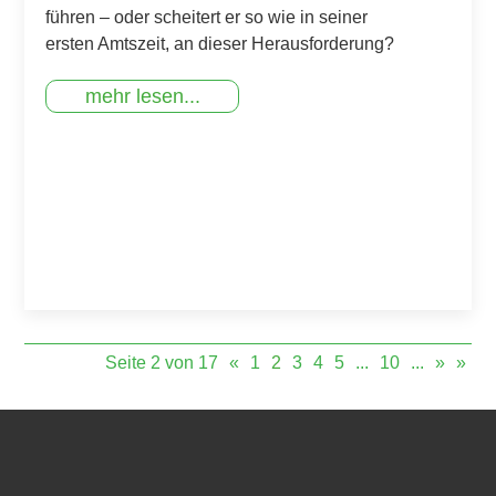
führen – oder scheitert er so wie in seiner
ersten Amtszeit, an dieser Herausforderung?
mehr lesen...
Seite 2 von 17
«
1
2
3
4
5
...
10
...
»
»